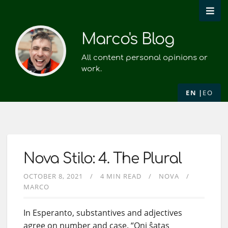
Marco's Blog
All content personal opinions or
work.
EN
EO
Nova Stilo: 4. The Plural
OCTOBER 8, 2021
4 MIN READ
NOVA
MARCO
In Esperanto, substantives and adjectives
agree on number and case. “Oni ŝatas