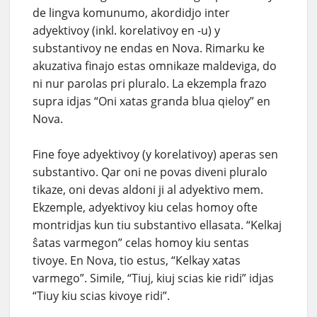
de lingva komunumo, akordidjo inter
adyektivoy (inkl. korelativoy en -u) y
substantivoy ne endas en Nova. Rimarku ke
akuzativa finajo estas omnikaze maldeviga, do
ni nur parolas pri pluralo. La ekzempla frazo
supra idjas “Oni xatas granda blua qieloy” en
Nova.
Fine foye adyektivoy (y korelativoy) aperas sen
substantivo. Qar oni ne povas diveni pluralo
tikaze, oni devas aldoni ji al adyektivo mem.
Ekzemple, adyektivoy kiu celas homoy ofte
montridjas kun tiu substantivo ellasata. “Kelkaj
ŝatas varmegon” celas homoy kiu sentas
tivoye. En Nova, tio estus, “Kelkay xatas
varmego”. Simile, “Tiuj, kiuj scias kie ridi” idjas
“Tiuy kiu scias kivoye ridi”.