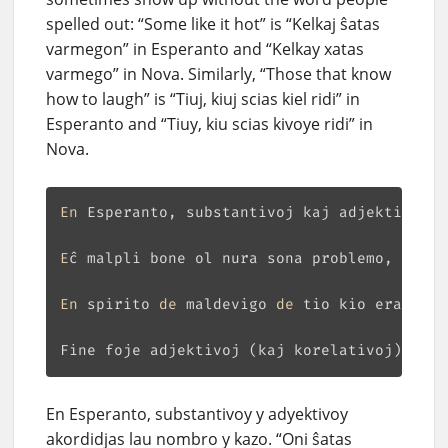
spelled out: “Some like it hot” is “Kelkaj ŝatas
varmegon” in Esperanto and “Kelkay xatas
varmego” in Nova. Similarly, “Those that know
how to laugh” is “Tiuj, kiuj scias kiel ridi” in
Esperanto and “Tiuy, kiu scias kivoye ridi” in
Nova.
En
 Esperanto, substantivoj kaj adjektivoj a
E
ĉ malpli bone ol nura sona problemo, Esper
En
 spirito 
de
 maldevigo 
de
 tio kio erarigas
Fine foje adjektivoj (kaj korelativoj) aper
En Esperanto, substantivoy y adyektivoy
akordidjas lau nombro y kazo. “Oni ŝatas