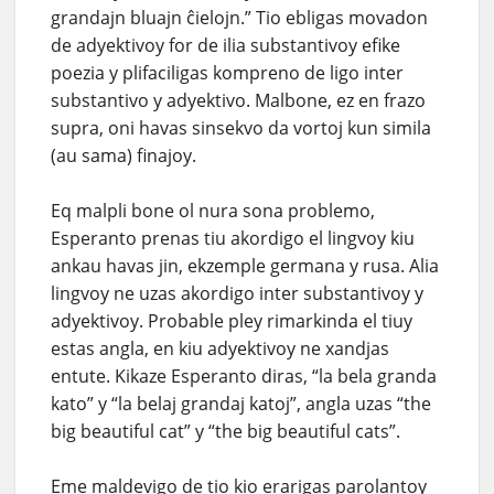
grandajn bluajn ĉielojn.” Tio ebligas movadon
de adyektivoy for de ilia substantivoy efike
poezia y plifaciligas kompreno de ligo inter
substantivo y adyektivo. Malbone, ez en frazo
supra, oni havas sinsekvo da vortoj kun simila
(au sama) finajoy.
Eq malpli bone ol nura sona problemo,
Esperanto prenas tiu akordigo el lingvoy kiu
ankau havas jin, ekzemple germana y rusa. Alia
lingvoy ne uzas akordigo inter substantivoy y
adyektivoy. Probable pley rimarkinda el tiuy
estas angla, en kiu adyektivoy ne xandjas
entute. Kikaze Esperanto diras, “la bela granda
kato” y “la belaj grandaj katoj”, angla uzas “the
big beautiful cat” y “the big beautiful cats”.
Eme maldevigo de tio kio erarigas parolantoy